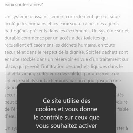
eaux souterraines?
Un système d’assainissement correctement géré et situé
protège les humains et les eaux souterraines des agents
pathogènes présents dans les excréments. Un système sûr et
durable commence par un accès à des toilettes qui
recueillent efficacement les déchets humains, en toute
sécurité et dans le respect de la dignité. Soit les déchets sont
ensuite stockés dans un réservoir en vue d’un traitement sur
place, qui prévoit l’infiltration des déchets liquides dans le
sol et la vidange ultérieure des solides par un service de
collecte, soit ils sont acheminés par un égout jusqu’à une
station d’épuration, puis éliminés ou réutilisés en toute
sécurité. La réutilisation hygiénique des excréments traités
Ce site utilise des
peut consister à capter les gaz à effet de serre pour produire
cookies et vous donne
de l’énergie et à fournir au secteur agricole une source fiable
le contrôle sur ceux que
d’eau et de nutriments.
vous souhaitez activer
Un système d’assainissement durable doit pouvoir résister à