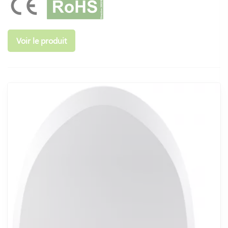
menstruation. Après un accouchement , l'utilisation de
toilettes japonaises avec jet intégré vous facilitera la vie : fini
le papier qui fait souffrir après une déchirure ou une
épisiotomie.
Voir le produit
Les fans de technologie et de design seront très fiers de
montrer leurs toilettes, car oui cette pièce souvent cachée
jadis est maintenant mise en avant. Saniclean a développé
des modèles de WC lavants haut de gamme en couleur :
sable, gris souris, gris anthracite, noir ; ainsiq ue des finitions
en mat ou en brillant. Les WC lavants se montrent et les plus
aguerris se ravivent des fonctions telles que l’ouverture et la
fermeture du couvercle.
Quel est le meilleur WC lavant
hygiénique ?
Les toilettes lavants sont un excellent moyen de se nettoyer
après avoir utilisé les toilettes. Elles sont également idéales