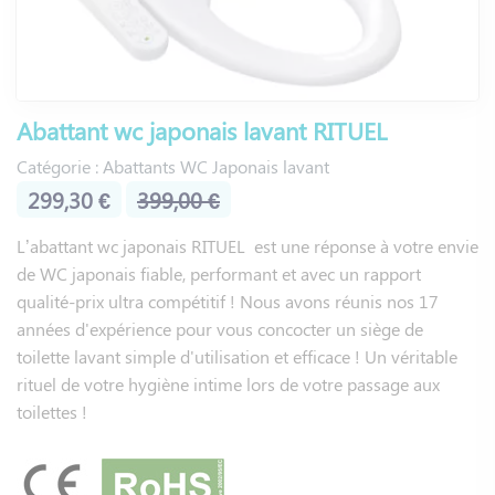
La télécommande déportée ou le panneau de commande
latéral fixe permet d'ajuster la température de l'eau et la
puissance du jet selon vos préférences. Des fonctionnalités
avancées comme le mode massage ou le système de
Abattant wc japonais lavant RITUEL
désodorisation automatique transforment chaque utilisation
en moment de bien-être.
Catégorie : Abattants WC Japonais lavant
299,30 €
399,00 €
Le design épuré des abattants Saniclean s'harmonise
parfaitement avec votre salle de bains, tandis que leur
L’abattant wc japonais RITUEL est une réponse à votre envie
revêtement antibactérien assure une hygiène irréprochable.
de WC japonais fiable, performant et avec un rapport
qualité-prix ultra compétitif ! Nous avons réunis nos 17
Quel est le prix moyen d'un
années d'expérience pour vous concocter un siège de
abattant WC japonais ?
toilette lavant simple d'utilisation et efficace ! Un véritable
rituel de votre hygiène intime lors de votre passage aux
Les
abattants WC japonais
Saniclean s'adaptent à tous les
toilettes !
budgets avec des tarifs allant de 85 € pour le modèle
SANIONE V2 sans électricité à 1 078,30 € pour la version
EVIDENCE aux fonctionnalités haut de gamme.