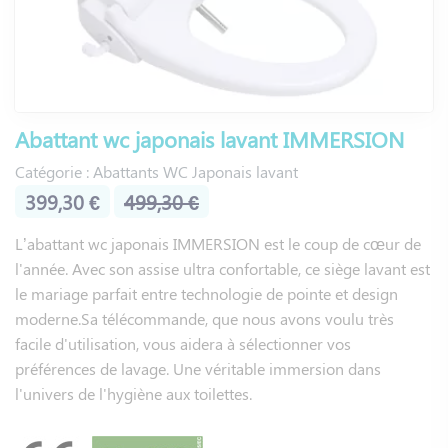
Les toilettes japonaises ou « WC lavant » sont de plus en
plus prisées par les Français. Ces toilettes ont de nombreux
avantages, notamment en termes d’hygiène avec un
nettoyage doux qui permet d'éviter les infections ou les
irritations. En effet, grâce à leur système de lavage intégré,
les toilettes japonaises permettent de se nettoyer plus
Abattant wc japonais lavant IMMERSION
efficacement et ainsi garder une hygiène intime optimale.
Catégorie : Abattants WC Japonais lavant
Le confort d’une lunette chauffante en hiver ou lors d’un
399,30 €
499,30 €
petit besoin nocturne est également un point fort du WC
japonais. Le séchage à air chaud ou la fonction aspiration
L’abattant wc japonais IMMERSION est le coup de cœur de
des odeurs deviendront des gestes incontournables lors de
l'année. Avec son assise ultra confortable, ce siège lavant est
votre passage aux toilettes.
le mariage parfait entre technologie de pointe et design
moderne.Sa télécommande, que nous avons voulu très
L’économie de papier toilette et la conscience écologique
facile d'utilisation, vous aidera à sélectionner vos
vous convaincront de passer le cap.
préférences de lavage. Une véritable immersion dans
l'univers de l'hygiène aux toilettes.
Grâce aux toilettes japonaises chaque femme pourra se
sentir fraîche toute la journée lors de ses périodes de