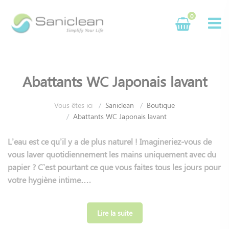
Panneau de gestion des cookies
0
Abattants WC Japonais lavant
Vous êtes ici
Saniclean
Boutique
Abattants WC Japonais lavant
L’eau est ce qu’il y a de plus naturel ! Imagineriez-vous de
vous laver quotidiennement les mains uniquement avec du
papier ? C’est pourtant ce que vous faites tous les jours pour
votre hygiène intime….
Depuis 2007, nous travaillons avec nos usines pour vous
offrir une large gamme d’abattants WC japonais qui
Lire la suite
répondent à technologies innovantes, écologiques et