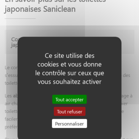
japonaises Saniclean
Comment s'essuyer avec des toilettes
japonaises ?
Ce site utilise des
cookies et vous donne
Le concept est justement de ne plus s’essuyer ! Car
le contrôle sur ceux que
s’essuyer, c’est étaler, et vous ne ressortirez pas propre des
vous souhaitez activer
toilettes.
Les
abattants Saniclean
proposent un système de séchage à
Tout accepter
air chaud performant qui remplace efficacement le papier
toilette traditionnel. La température de séchage se règle
Tout refuser
facilement sur le panneau de commande selon vos
Personnaliser
préférences, de 35°C à 55°C.