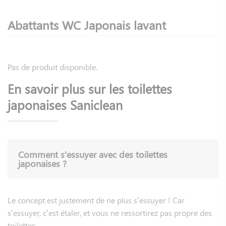
esthétiques.
Abattants WC Japonais lavant
Nos
abattants WC lavants
s’installent sur votre cuvette
actuelle. Afin de garantir une parfaite adaptabilité, nous
déclinons nos produits en 3 tailles différentes d'
abattants
Pas de produit disponible.
pour WC japonais
: standard, allongée ou carrée.
En savoir plus sur les toilettes
Transformez votre WC
japonaises Saniclean
classique en véritable cuvettes
japonaises avec les abattants
WC Saniclean
Comment s'essuyer avec des toilettes
japonaises ?
Les abattants WC Saniclean révolutionnent votre expérience
quotidienne grâce à leurs
technologies exclusives
. La
douchette à position variable assure un nettoyage précis et
Le concept est justement de ne plus s’essuyer ! Car
personnalisé, tandis que le système de séchage à air chaud
s’essuyer, c’est étaler, et vous ne ressortirez pas propre des
garantit un confort optimal.
toilettes.