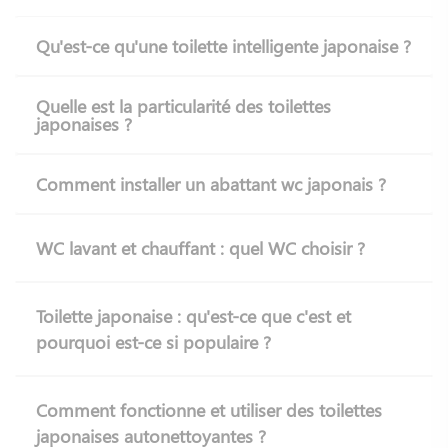
Le modèle RITUEL, plébiscité pour son excellent rapport
Qu'est-ce qu'une toilette intelligente japonaise ?
qualité-prix, est proposé à 299,30 €. Pour une expérience
plus complète, l'abattant SEDUCTION offre des
fonctionnalités avancées comme une fonction à jet intensif
Quelle est la particularité des toilettes
japonaises ?
pour vous aider à aller à la selle en période de constipation
ou bien la désodorisation à partir de 699,30 €.
Comment installer un abattant wc japonais ?
Les
versions électriques
incluent des options
supplémentaires comme la lunette chauffante, le capteur de
présence ou encore la télécommande tactile, justifiant un
WC lavant et chauffant : quel WC choisir ?
investissement plus conséquent mais garantissant un
confort optimal au quotidien.
Toilette japonaise : qu'est-ce que c'est et
Pourquoi opter pour des
pourquoi est-ce si populaire ?
toilettes japonaises avec
douchette intégrée ?
Comment fonctionne et utiliser des toilettes
japonaises autonettoyantes ?