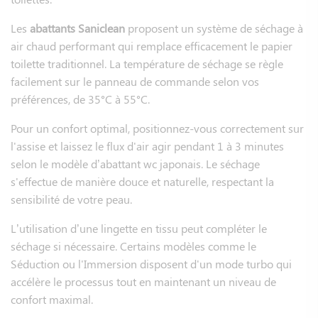
La télécommande déportée ou le panneau de commande
Les
abattants Saniclean
proposent un système de séchage à
latéral fixe permet d'ajuster la température de l'eau et la
air chaud performant qui remplace efficacement le papier
puissance du jet selon vos préférences. Des fonctionnalités
toilette traditionnel. La température de séchage se règle
avancées comme le mode massage ou le système de
facilement sur le panneau de commande selon vos
désodorisation automatique transforment chaque utilisation
préférences, de 35°C à 55°C.
en moment de bien-être.
Pour un confort optimal, positionnez-vous correctement sur
Le design épuré des abattants Saniclean s'harmonise
l'assise et laissez le flux d'air agir pendant 1 à 3 minutes
parfaitement avec votre salle de bains, tandis que leur
selon le modèle d’abattant wc japonais. Le séchage
revêtement antibactérien assure une hygiène irréprochable.
s'effectue de manière douce et naturelle, respectant la
Quel est le prix moyen d'un
sensibilité de votre peau.
abattant WC japonais ?
L’utilisation d’une lingette en tissu peut compléter le
séchage si nécessaire. Certains modèles comme le
Les
abattants WC japonais
Saniclean s'adaptent à tous les
Séduction ou l'Immersion disposent d'un mode turbo qui
budgets avec des tarifs allant de 85 € pour le modèle
accélère le processus tout en maintenant un niveau de
SANIONE V2 sans électricité à 1 078,30 € pour la version
confort maximal.
EVIDENCE aux fonctionnalités haut de gamme.