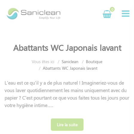
Panneau de gestion des cookies
0
Abattants WC Japonais lavant
Vous êtes ici
Saniclean
Boutique
Abattants WC Japonais lavant
L’eau est ce qu’il y a de plus naturel ! Imagineriez-vous de
vous laver quotidiennement les mains uniquement avec du
papier ? C’est pourtant ce que vous faites tous les jours pour
votre hygiène intime….
Depuis 2007, nous travaillons avec nos usines pour vous
offrir une large gamme d’abattants WC japonais qui
Lire la suite
répondent à technologies innovantes, écologiques et