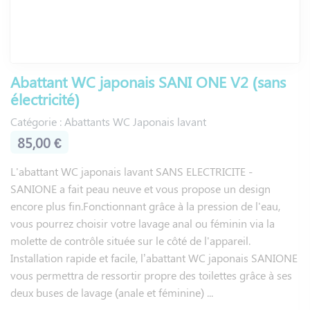
La télécommande déportée ou le panneau de commande
latéral fixe permet d'ajuster la température de l'eau et la
puissance du jet selon vos préférences. Des fonctionnalités
avancées comme le mode massage ou le système de
Abattant WC japonais SANI ONE V2 (sans
désodorisation automatique transforment chaque utilisation
électricité)
en moment de bien-être.
Catégorie : Abattants WC Japonais lavant
Le design épuré des abattants Saniclean s'harmonise
85,00 €
parfaitement avec votre salle de bains, tandis que leur
revêtement antibactérien assure une hygiène irréprochable.
L'abattant WC japonais lavant SANS ELECTRICITE -
SANIONE a fait peau neuve et vous propose un design
Quel est le prix moyen d'un
encore plus fin.Fonctionnant grâce à la pression de l'eau,
abattant WC japonais ?
vous pourrez choisir votre lavage anal ou féminin via la
molette de contrôle située sur le côté de l'appareil.
Les
abattants WC japonais
Saniclean s'adaptent à tous les
Installation rapide et facile, l’abattant WC japonais SANIONE
budgets avec des tarifs allant de 85 € pour le modèle
vous permettra de ressortir propre des toilettes grâce à ses
SANIONE V2 sans électricité à 1 078,30 € pour la version
deux buses de lavage (anale et féminine) ...
EVIDENCE aux fonctionnalités haut de gamme.