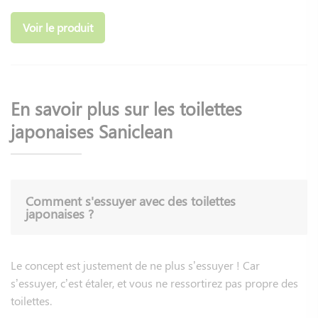
Le modèle RITUEL, plébiscité pour son excellent rapport
Voir le produit
qualité-prix, est proposé à 299,30 €. Pour une expérience
plus complète, l'abattant SEDUCTION offre des
fonctionnalités avancées comme une fonction à jet intensif
pour vous aider à aller à la selle en période de constipation
En savoir plus sur les toilettes
ou bien la désodorisation à partir de 699,30 €.
japonaises Saniclean
Les
versions électriques
incluent des options
supplémentaires comme la lunette chauffante, le capteur de
présence ou encore la télécommande tactile, justifiant un
investissement plus conséquent mais garantissant un
Comment s'essuyer avec des toilettes
confort optimal au quotidien.
japonaises ?
Pourquoi opter pour des
toilettes japonaises avec
Le concept est justement de ne plus s’essuyer ! Car
s’essuyer, c’est étaler, et vous ne ressortirez pas propre des
douchette intégrée ?
toilettes.