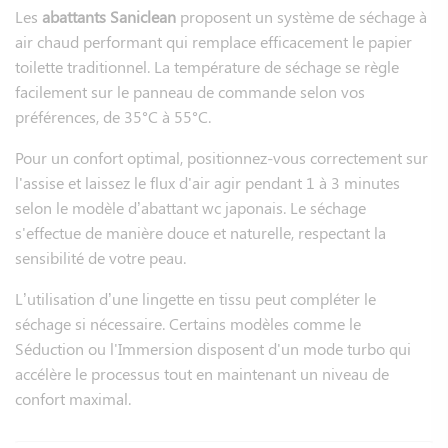
Les toilettes japonaises ou « WC lavant » sont de plus en
Les
abattants Saniclean
proposent un système de séchage à
plus prisées par les Français. Ces toilettes ont de nombreux
air chaud performant qui remplace efficacement le papier
avantages, notamment en termes d’hygiène avec un
toilette traditionnel. La température de séchage se règle
nettoyage doux qui permet d'éviter les infections ou les
facilement sur le panneau de commande selon vos
irritations. En effet, grâce à leur système de lavage intégré,
préférences, de 35°C à 55°C.
les toilettes japonaises permettent de se nettoyer plus
efficacement et ainsi garder une hygiène intime optimale.
Pour un confort optimal, positionnez-vous correctement sur
l'assise et laissez le flux d'air agir pendant 1 à 3 minutes
Le confort d’une lunette chauffante en hiver ou lors d’un
selon le modèle d’abattant wc japonais. Le séchage
petit besoin nocturne est également un point fort du WC
s'effectue de manière douce et naturelle, respectant la
japonais. Le séchage à air chaud ou la fonction aspiration
sensibilité de votre peau.
des odeurs deviendront des gestes incontournables lors de
votre passage aux toilettes.
L’utilisation d’une lingette en tissu peut compléter le
séchage si nécessaire. Certains modèles comme le
L’économie de papier toilette et la conscience écologique
Séduction ou l'Immersion disposent d'un mode turbo qui
vous convaincront de passer le cap.
accélère le processus tout en maintenant un niveau de
confort maximal.
Grâce aux toilettes japonaises chaque femme pourra se
sentir fraîche toute la journée lors de ses périodes de