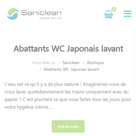
Panneau de gestion des cookies
0
Abattants WC Japonais lavant
Vous êtes ici
Saniclean
Boutique
Abattants WC Japonais lavant
L’eau est ce qu’il y a de plus naturel ! Imagineriez-vous de
vous laver quotidiennement les mains uniquement avec du
papier ? C’est pourtant ce que vous faites tous les jours pour
votre hygiène intime….
Depuis 2007, nous travaillons avec nos usines pour vous
offrir une large gamme d’abattants WC japonais qui
Lire la suite
répondent à technologies innovantes, écologiques et