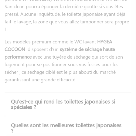
la soufflerie. L’air est projeté sous les parties intimes et
Saniclean pourra éponger la dernière goutte si vous êtes
celui-ci peut-être chauffé ou sa puissance augmentée grâce
pressé. Aucune inquiétude, le toilette japonaise ayant déjà
à la télécommande.
fait le lavage, la zone que vous allez tamponner sera propre
!
Les toilettes lavantes haut de gamme sont généralement
équipées de fonctionnalités supplémentaires telles que la
Les modèles premium comme le WC lavant
HYGEA
chasse d'eau automatique
,
l'ouverture automatique
, un
COCOON
disposent d'un
système de séchage haute
programme anti calcaire intégré, la fonction de
performance
avec une tuyère de séchage qui sort de son
mémorisation pour utilisateurs différents, la fonction
logement pour se positionner sous vos fesses pour les
éclairage de nuit.
sécher ; ce séchage ciblé est le plus abouti du marché
Pourquoi opter pour les
garantissant une grande efficacité.
toilettes / cuvettes japonaises ?
Qu'est-ce qui rend les toilettes japonaises si
Les toilettes japonaises ont de nombreux avantages,
spéciales ?
notamment en termes d'hygiéne et de bien-être. En effet,
elles sont équipées d'un jet d'eau qui permet de nettoyer les
Quelles sont les meilleures toilettes japonaises
parties intimes après chaque défécation, ce qui provoque un
?
sentiment de propreté corporelle. Permet également de