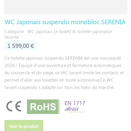
technologie avancée en proposant différents type de
nettoyage : jet anal, jet féminin, jet oscillant, jet d’eau
enrichie en air pour adoucir le lavage durant des périodes
WC Japonais suspendu monobloc SERENIA
telles que des crises hémorroïdaires, jet intensif par
Catégorie : WC japonais (e-bidet) & toilette japonaise
pulsation pour vous aider à aller à la selle, ou bien un jet
lavante
massant avec variation de la pression durant le nettoyage de
1 599,00 €
la zone intime..... La douchette en inox, ou en ABS selon les
modèles, assure une hygiène optimale grâce à son système
Ce toilette japonais suspendu SERENIA est une nouveauté
d'auto-nettoyage avant et après chaque utilisation.
2026 ! Equipé d'une ouverture et fermeture automatiques
du couvercle et du siège, ce WC lavant limite les contacts et
L'installation s'adapte à toutes les configurations grâce au
permet d'aller aux toilettes en toute autonomie.Ce WC
bâti-support universel NF. La hauteur réglable convient
lavant suspendu s'adapte sur tous les batis du marché.
particulièrement aux personnes à mobilité réduite.
Quel est le prix d'un WC lavant
(japans toilet) avec douchette
intégrée ?
Voir le produit