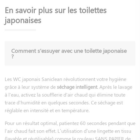
l’angle de distribution de l’eau et la taille de la douchette
En savoir plus sur les toilettes
permet d’atteindre la zone souhiatée avec précision. Pour
parfaire cela, les douchettes sont ajustables d’avant en
japonaises
arrière lors du lavage car notre anatomie est différente
d’une personne à une autre.
Certains WC japonais sont équipés d'un
filtre
anti-impuretés
Comment s'essuyer avec une toilette japonaise
pour vous aider à protéger l’appareil des impuretés
?
présentes dans votre réseau d’eau domestique.
Une fois le lavage terminé, l'eau cesse de couler et la buse
se
Les WC japonais Saniclean révolutionnent votre hygiène
rétracte automatiquement
. La buse est rincée
grâce à leur système de
séchage intelligent
. Après le lavage
automatiquement avant et après chaque usage.
Nos
à l'eau, activez la soufflerie d'air chaud qui élimine toute
modèles Saniclean
disposent d’un système de purge pour
trace d'humidité en quelques secondes. Ce séchage est
éviter la stagnation d’eau dans les tuyaux et garantir une
réglable en intensité et en température.
hygiène optimale.
Pour un résultat optimal, patientez 60 secondes pendant que
Le lavage dure généralement entre 1 à 2 minutes, il vous
l'air chaud fait son effet. L’utilisation d’une lingette en tissu
suffira ensuite d’enclencher la fonction séchage pour activer
(lavable et réutilisable) comme le rouleau SANS PAPIER de