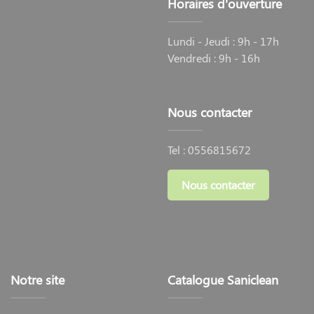
Horaires d'ouverture
suspendu. Cette solution pratique ne nécessite aucune
modification majeure de votre installation existante.
Lundi - Jeudi : 9h - 17h
L'adaptabilité remarquable des modèles Saniclean permet
Vendredi : 9h - 16h
leur fixation sur 99% des cuvettes du marché.
Notre gamme propose des versions de taille standard,
Nous contacter
allongée ou carrée pour répondre à toutes les
configurations. Le modèle SANIONE, par exemple,
fonctionne sans électricité grâce à la pression de l'eau,
Tel :
0556815672
tandis que l'abattant SEDUCTION offre des fonctionnalités
premium comme le siège chauffant et le séchage à air
Nous contacter
chaud.
Notre site
Catalogue Saniclean