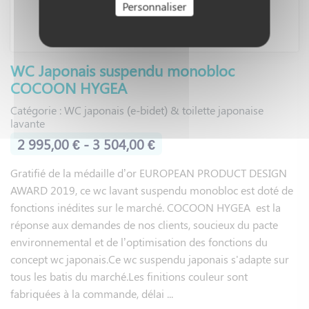
Personnaliser
WC Japonais suspendu monobloc
COCOON HYGEA
Catégorie : WC japonais (e-bidet) & toilette japonaise
lavante
2 995,00 € - 3 504,00 €
Gratifié de la médaille d’or EUROPEAN PRODUCT DESIGN
AWARD 2019, ce wc lavant suspendu monobloc est doté de
fonctions inédites sur le marché. COCOON HYGEA est la
réponse aux demandes de nos clients, soucieux du pacte
environnemental et de l’optimisation des fonctions du
concept wc japonais.Ce wc suspendu japonais s'adapte sur
tous les batis du marché.Les finitions couleur sont
fabriquées à la commande, délai ...