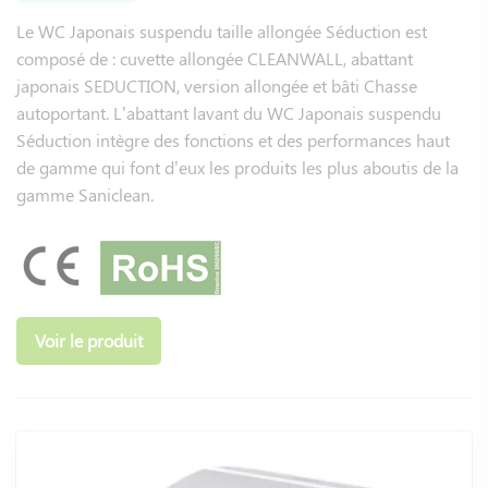
suspendu. Cette solution pratique ne nécessite aucune
Le WC Japonais suspendu taille allongée Séduction est
modification majeure de votre installation existante.
composé de : cuvette allongée CLEANWALL, abattant
L'adaptabilité remarquable des modèles Saniclean permet
japonais SEDUCTION, version allongée et bâti Chasse
leur fixation sur 99% des cuvettes du marché.
autoportant. L’abattant lavant du WC Japonais suspendu
Séduction intègre des fonctions et des performances haut
Notre gamme propose des versions de taille standard,
de gamme qui font d’eux les produits les plus aboutis de la
allongée ou carrée pour répondre à toutes les
gamme Saniclean.
configurations. Le modèle SANIONE, par exemple,
fonctionne sans électricité grâce à la pression de l'eau,
tandis que l'abattant SEDUCTION offre des fonctionnalités
premium comme le siège chauffant et le séchage à air
chaud.
Voir le produit