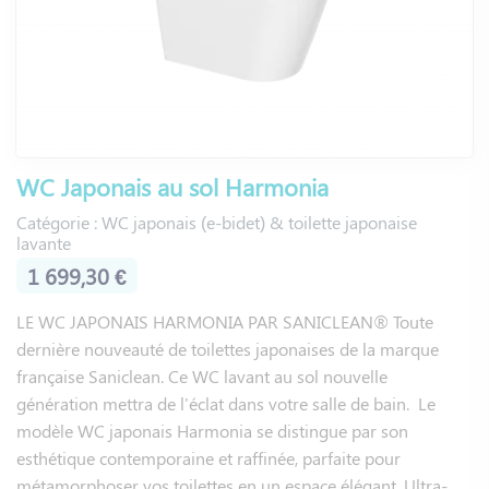
Un wc suspendu peut être adapté en hauteur. Vous réglerez
la hauteur qui vous convient à l’aide du batichasse. Les
personnes à mobilité réduite (PMR) pourront avoir une
assise haute et éviter ainsi toute douleur lors des
mouvements.
Le wc au sol peut être à hauteur standard ou bien surélevée
WC Japonais au sol Harmonia
pour les personnes à mobilité réduite. Différentes tailles
Catégorie : WC japonais (e-bidet) & toilette japonaise
existent pour s’adapter à vos besoins.
lavante
Il convient ensuite de décider comment vous souhaitez
1 699,30 €
commander les fonctions de votre WC japonais : avec une
LE WC JAPONAIS HARMONIA PAR SANICLEAN® Toute
commande latérale fixée sur le siège ou bien une
dernière nouveauté de toilettes japonaises de la marque
télécommande déportée, que vous pourrez accrocher au
française Saniclean. Ce WC lavant au sol nouvelle
mur sur son support mural (fourni).
génération mettra de l'éclat dans votre salle de bain. Le
Puis il faudra se décider sur les fonctions qui vous
modèle WC japonais Harmonia se distingue par son
paraissent importantes : température de l’eau réglable,
esthétique contemporaine et raffinée, parfaite pour
séchage à air chaud, siège chauffant, chasse d’eau
métamorphoser vos toilettes en un espace élégant. Ultra-