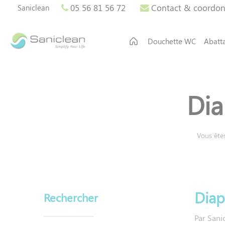
Panneau de gestion des cookies
05 56 81 56 72
Contact & coordo
Saniclean
Douchette WC
Abatt
Dia
Vous êtes
Diap
Rechercher
Par
Sani