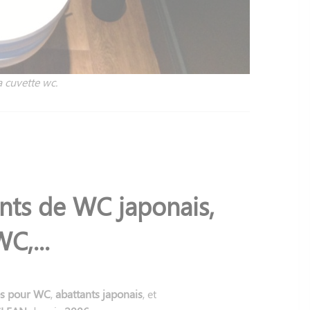
 cuvette wc.
ants de WC japonais,
C,...
es pour WC
,
abattants japonais
, et