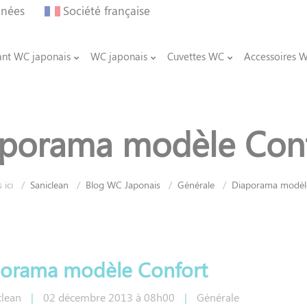
nnées
Société française
ant WC japonais
WC japonais
Cuvettes WC
Accessoires 
porama modèle Con
 ici
Saniclean
Blog WC Japonais
Générale
Diaporama modèl
orama modèle Confort
clean
|
02
décembre
2013
à 08h00
|
Générale