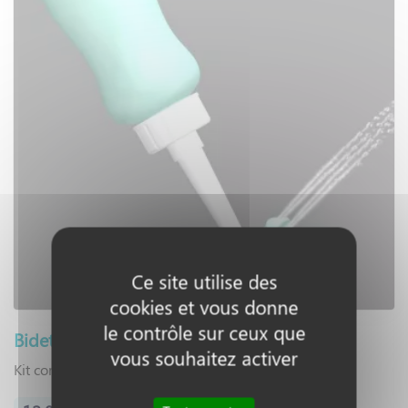
Ce site utilise des
cookies et vous donne
le contrôle sur ceux que
Bidet portable de voyage NEAUMADE
vous souhaitez activer
Kit complet douchette WC