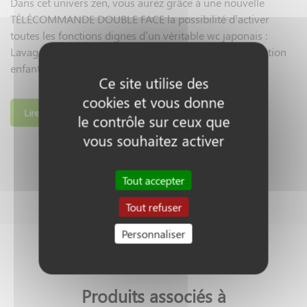
Dans cet univers zen, vous aurez grâce à une nouvelle
TÉLÉCOMMANDE DOUBLE FACE la possibilité d’activer
toutes les fonctions dignes d’un véritable wc japonais :
Lavage à eau chaude, séchage, lunette chauffante, fonction
enfant, massage, aspiration des odeurs, etc…
Ce site utilise des
Le verso de la télécommande reprend les touches
cookies et vous donne
principales (lavage et séchage) pour SIMPLIFIER l’utilisation
Lire la suite
le contrôle sur ceux que
des plus novices. Au recto vous ajusterez les postions des
vous souhaitez activer
douchettes, activerez le jet d’eau enrichi en air, augmenterez
les températures d’eau, etc…
Tout accepter
Afin de s’adapter à toutes les cuvettes, ce produit vous est
proposé en 3 versions : Standard – Allongée – Carrée
Tout refuser
Vous trouverez les dimensions de chaque version dans les
Personnaliser
fichiers en téléchargement ci-dessus ou bien imprimez
directement les gabarits et placez-les sur votre cuvette. Vous
visualiserez ainsi l’adaptabilité de notre abattant !
Produits associés à