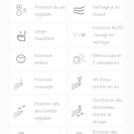
Pression du jet
Séchage à air
réglable
chaud
Fonction AUTO
Siège
: lavage et
chauffant
séchage
Fonction
Mémorisation
enfant
2 utilisateurs
Fonction
Jet d'eau
massage
enrichi en air
Oscillation des
Position des
douchettes
douchettes
durant le
réglable
lavage
Rinçage des