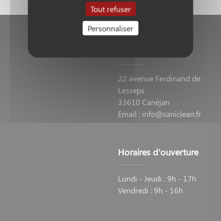
Tout refuser
Personnaliser
Coordonnées
22 avenue Ferdinand de
Lesseps
33610 Canéjan
Email :
info@saniclean.fr
Horaires d'ouverture
Lundi - Jeudi : 9h - 17h
Vendredi : 9h - 16h