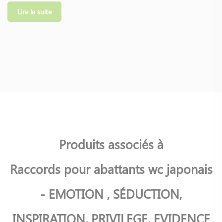
Lire la suite
Facile à installer en amont ou en aval de votre robinet
d’arrivée d’eau (pour les wc au sol avec réservoir apparent)
ou votre vanne d’arrivée d’eau (pour un wc suspendu).
Produits associés à
Raccords pour abattants wc japonais
- EMOTION , SÉDUCTION,
INSPIRATION, PRIVILEGE, EVIDENCE