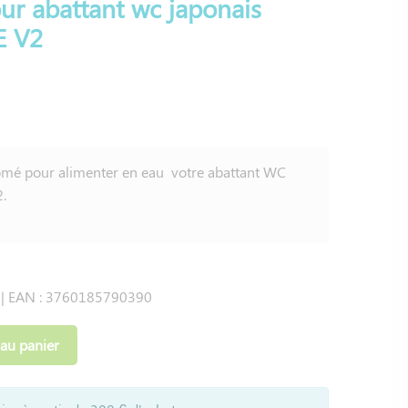
ur abattant wc japonais
E V2
romé pour alimenter en eau votre abattant WC
.
 | EAN : 3760185790390
 au panier