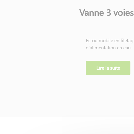
Vanne 3 voies
Ecrou mobile en filetag
d’alimentation en eau.
Facile à installer en am
apparent) ou votre van
Lire la suite
Robinet chromé.