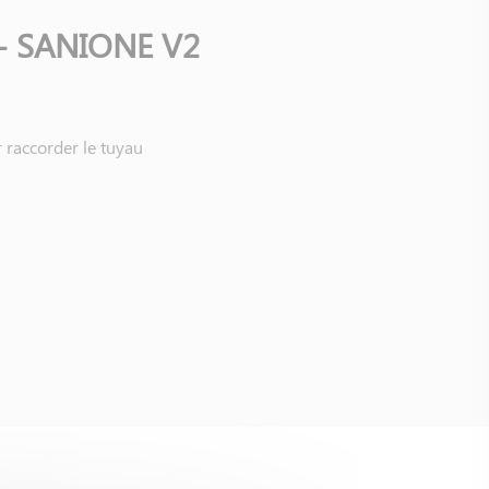
t - SANIONE V2
r raccorder le tuyau
l avec réservoir