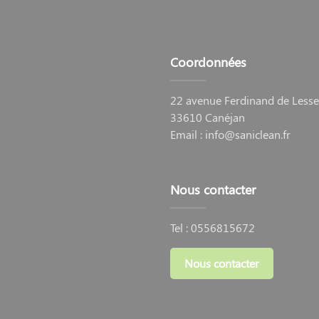
Coordonnées
22 avenue Ferdinand de Less
33610 Canéjan
Email :
info@saniclean.fr
Nous contacter
Tel :
0556815672
Nous contacter