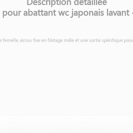
Description détaillée
 pour abattant wc japonais lavan
e femelle, écrou fixe en filetage mâle et une sortie spécifique pou
ont ou en aval de votre robinet d’arrivée d’eau (pour les wc au so
ne d’arrivée d’eau (pour un wc suspendu).