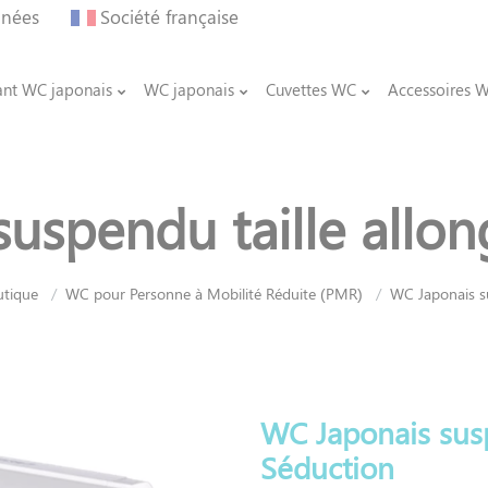
nnées
Société française
ant WC japonais
WC japonais
Cuvettes WC
Accessoires 
uspendu taille allo
utique
WC pour Personne à Mobilité Réduite (PMR)
WC Japonais su
WC Japonais susp
Séduction