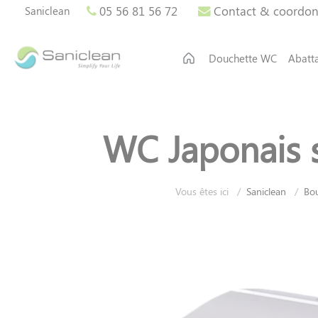
Panneau de gestion des cookies
05 56 81 56 72
Contact & coordo
Saniclean
Douchette WC
Abatt
WC Japonais s
Vous êtes ici
Saniclean
Bo