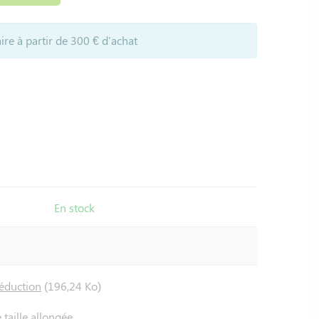
ire à partir de 300 € d'achat
En stock
Séduction
(196,24 Ko)
taille allongée